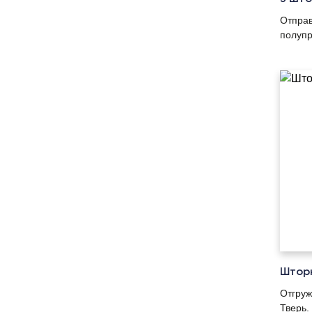
Отправ
полупр
Шторн
Отгруж
Тверь.