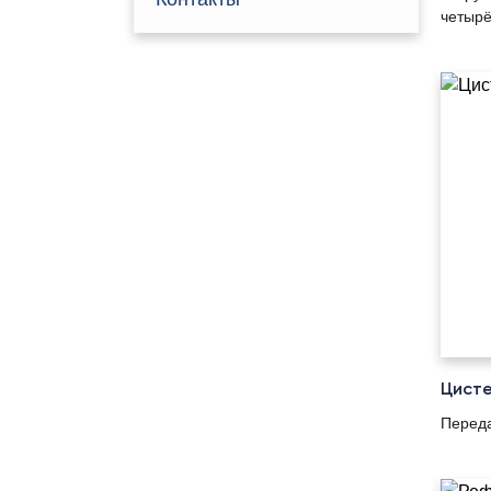
четырё
Цист
Переда