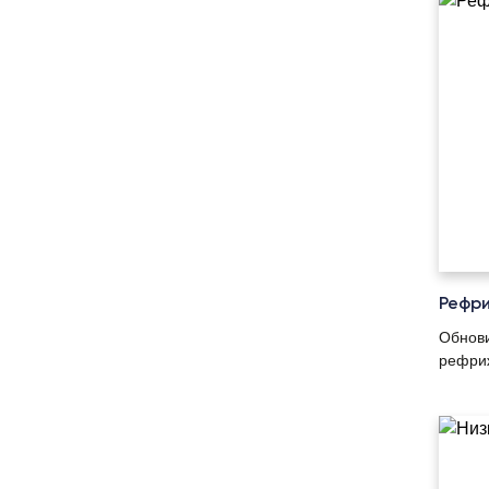
Рефри
Обнови
рефриж