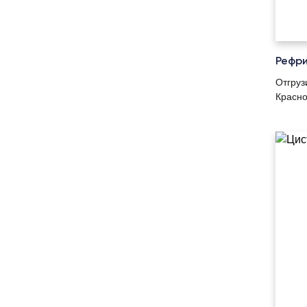
Рефри
Отгруз
Красно