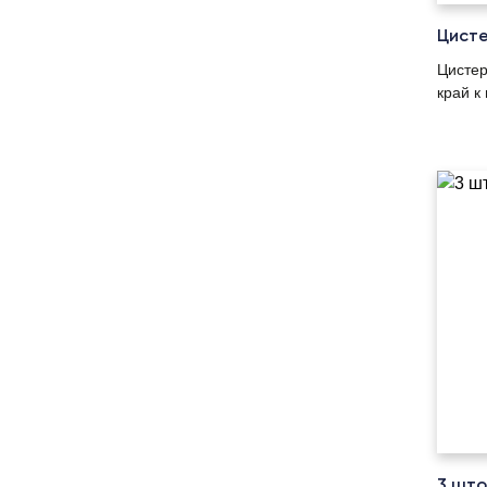
Цисте
Цистер
край к
⠀
3 што