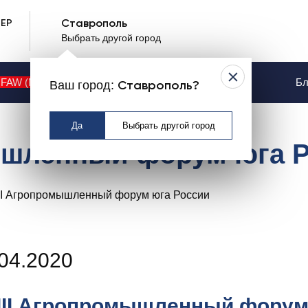
ЕР
Ставрополь
Выбрать другой город
FAW (NEW)
Контакты
Услуги
Бл
Ваш город:
Ставрополь?
Да
Выбрать другой город
ышленный форум юга 
04.2020
III Агропромышленный форум