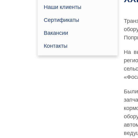
Наши клиенты
Сертификаты
Тран
обор
Вакансии
Попр
Контакты
На в
реги
сель
«Фос
Были
запч
корм
обор
авто
веду