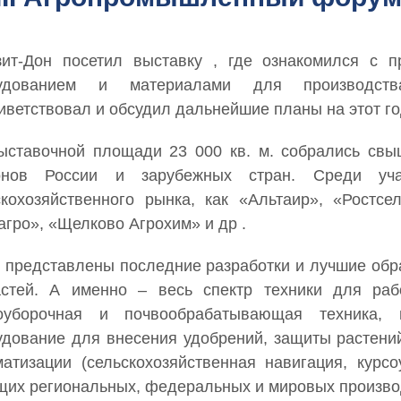
зит-Дон посетил выставку , где ознакомился с п
удованием и материалами для производства,
иветствовал и обсудил дальнейшие планы на этот г
ыставочной площади 23 000 кв. м. собрались свы
онов России и зарубежных стран. Среди уча
скохозяйственного рынка, как «Альтаир», «Ростсе
агро», «Щелково Агрохим» и др .
 представлены последние разработки и лучшие обра
астей. А именно – весь спектр техники для раб
оуборочная и почвообрабатывающая техника,
удование для внесения удобрений, защиты растени
матизации (сельскохозяйственная навигация, курс
щих региональных, федеральных и мировых произво