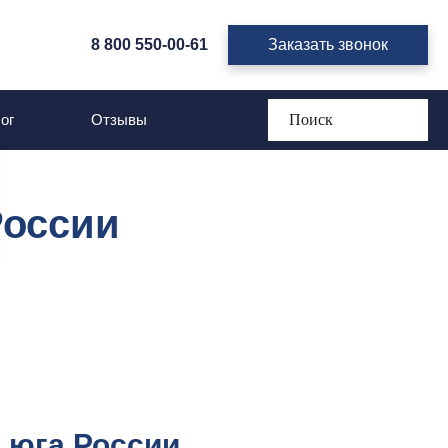
8 800 550-00-61
Заказать звонок
ог
Отзывы
России
 юга России