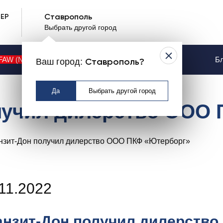
ЕР
Ставрополь
Выбрать другой город
FAW (NEW)
Контакты
Услуги
Бл
Ваш город:
Ставрополь?
Да
Выбрать другой город
лучил дилерство ООО
11.2022
анзит-Дон получил дилерств