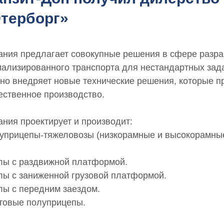
терборг»
ания предлагает совокупные решения в сфере разра
иализированного транспорта для нестандартных за
вно внедряет новые технические решения, которые 
ественное производство.
ния проектирует и производит:
луприцепы-тяжеловозы (низкорамные и высокорамные)
алы с раздвижной платформой.
алы с заниженной грузовой платформой.
лы с передним заездом.
ртовые полуприцепы.