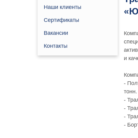
Наши клиенты
«Ю
Сертификаты
Вакансии
Комп
спец
Контакты
акти
и кач
Компа
- По
тонн.
- Тр
- Тр
- Тра
- Бо