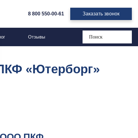
8 800 550-00-61
Заказать звонок
ог
Отзывы
 ПКФ «Ютерборг»
о ООО ПКФ