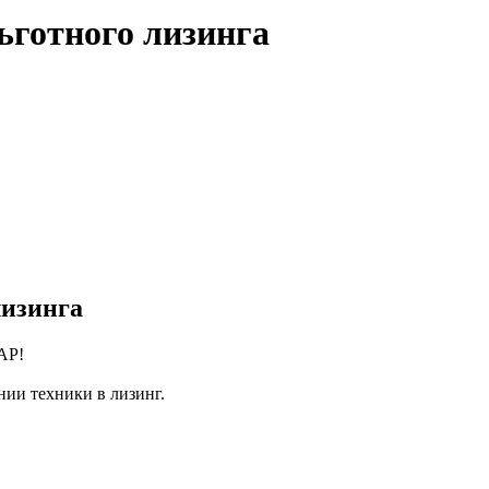
ьготного лизинга
лизинга
АР!
нии техники в лизинг.